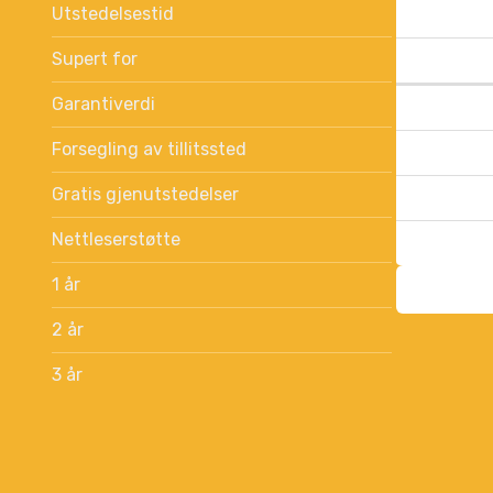
Utstedelsestid
Supert for
Garantiverdi
Forsegling av tillitssted
Gratis gjenutstedelser
Nettleserstøtte
1 år
2 år
3 år