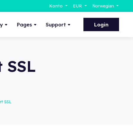
Konto
EUR
Norwegian
ty
Pages
Support
Login
t SSL
rt SSL