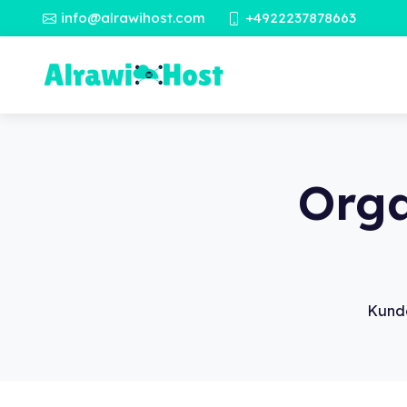
info@alrawihost.com
+4922237878663
Orga
Kund