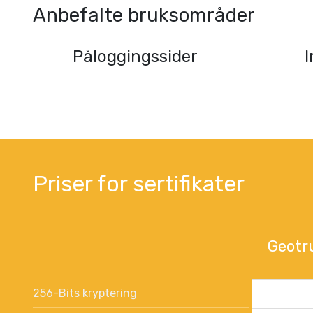
Anbefalte bruksområder
Påloggingssider
I
Priser for sertifikater
Geotr
256-Bits kryptering