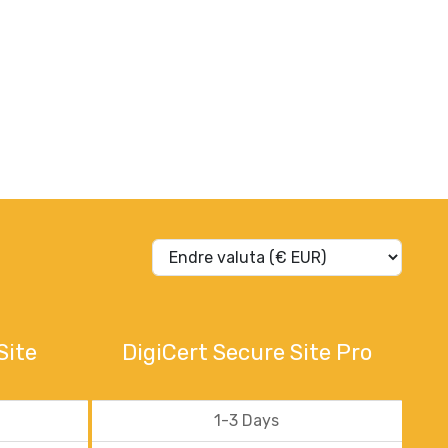
Site
DigiCert Secure Site Pro
1-3 Days