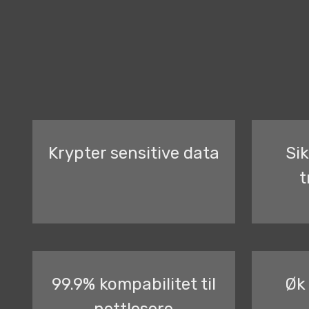
Krypter sensitive data
Si
t
99.9% kompabilitet til
Øk