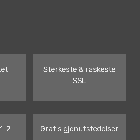
tet
Sterkeste & raskeste
SSL
1-2
Gratis gjenutstedelser