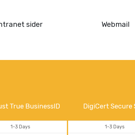
ntranet sider
Webmail
ust True BusinessID
DigiCert Secure 
1-3 Days
1-3 Days