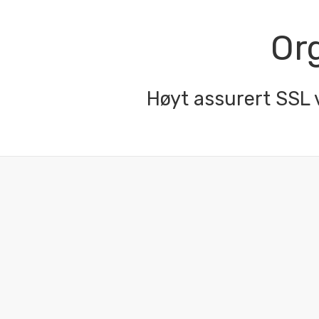
Or
Høyt assurert SSL v