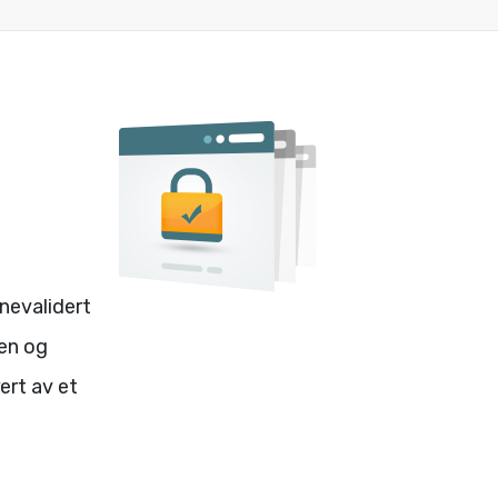
enevalidert
ten og
ert av et