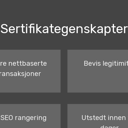
Sertifikategenskapter
kre nettbaserte
Bevis legitimi
ransaksjoner
 SEO rangering
Utstedt innen 