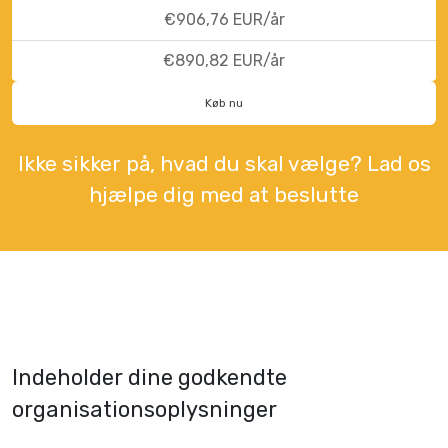
€906,76 EUR/år
€890,82 EUR/år
Køb nu
Ikke sikker på, hvad du skal vælge? Lad os
hjælpe dig med at beslutte
Indeholder dine godkendte
organisationsoplysninger