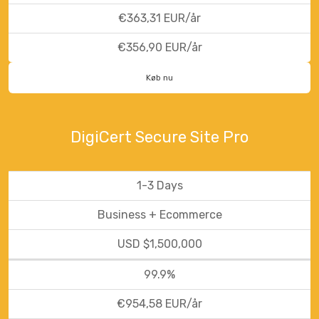
€363,31 EUR/år
€356,90 EUR/år
Køb nu
DigiCert Secure Site Pro
1-3 Days
Business + Ecommerce
USD $1,500,000
99.9%
€954,58 EUR/år