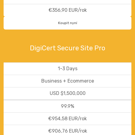
€356,90 EUR/rok
Koupit nyní
DigiCert Secure Site Pro
1-3 Days
Business + Ecommerce
USD $1,500,000
99.9%
€954,58 EUR/rok
€906,76 EUR/rok