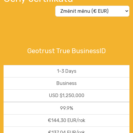
Geotrust True BusinessID
1-3 Days
Business
USD $1,250,000
99.9%
€144,30 EUR/rok
€137,04 EUR/rok